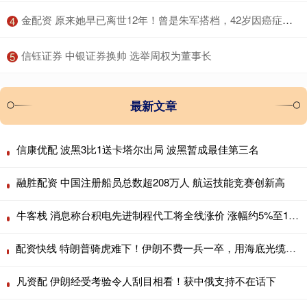
​金配资 原来她早已离世12年！曾是朱军搭档，42岁因癌症病故一生奉献事业
4
​信钰证券 中银证券换帅 选举周权为董事长
5
最新文章
信康优配 波黑3比1送卡塔尔出局 波黑暂成最佳第三名
融胜配资 中国注册船员总数超208万人 航运技能竞赛创新高
牛客栈 消息称台积电先进制程代工将全线涨价 涨幅约5%至10%
配资快线 特朗普骑虎难下！伊朗不费一兵一卒，用海底光缆逼美国让步 2026年4
凡资配 伊朗经受考验令人刮目相看！获中俄支持不在话下