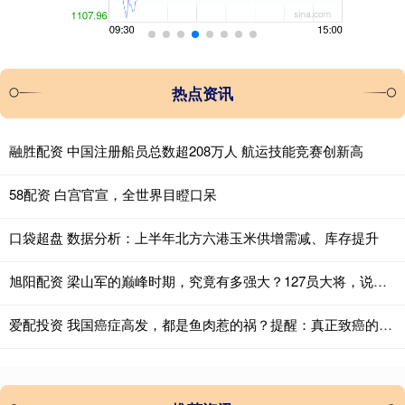
热点资讯
融胜配资 中国注册船员总数超208万人 航运技能竞赛创新高
58配资 白宫官宣，全世界目瞪口呆
口袋超盘 数据分析：上半年北方六港玉米供增需减、库存提升
旭阳配资 梁山军的巅峰时期，究竟有多强大？127员大将，说出来你别质疑_宋江_王伦_朝廷
爱配投资 我国癌症高发，都是鱼肉惹的祸？提醒：真正致癌的是这3种鱼