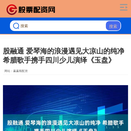
搜索
股融通 爱琴海的浪漫遇见大凉山的纯净
希腊歌手携手四川少儿演绎《玉盘》
网站：赢赢顺配资