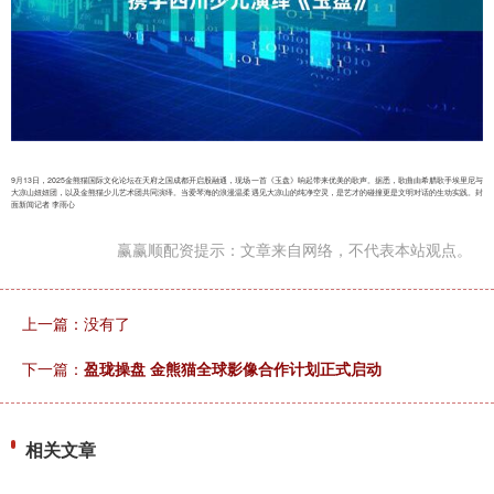
9月13日，2025金熊猫国际文化论坛在天府之国成都开启股融通，现场一首《玉盘》响起带来优美的歌声。据悉，歌曲由希腊歌手埃里尼与
大凉山妞妞团，以及金熊猫少儿艺术团共同演绎。当爱琴海的浪漫温柔遇见大凉山的纯净空灵，是艺才的碰撞更是文明对话的生动实践。封
面新闻记者 李雨心
赢赢顺配资提示：文章来自网络，不代表本站观点。
上一篇：没有了
下一篇：
盈珑操盘 金熊猫全球影像合作计划正式启动
相关文章