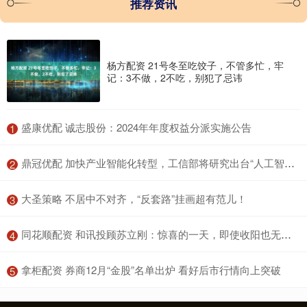
推荐资讯
杨方配资 21号冬至吃饺子，不管多忙，牢
记：3不做，2不吃，别犯了忌讳
​盛康优配 诚志股份：2024年年度权益分派实施公告
1
​鼎冠优配 加快产业智能化转型，工信部将研究出台“人工智能+制造”方案
2
​大圣策略 不居中不对齐，“反套路”挂画超有范儿！
3
​同花顺配资 和讯投顾苏立刚：惊喜的一天，即使收阳也无法改变短期谨慎操作的态度
4
​拿柜配资 券商12月“金股”名单出炉 看好后市行情向上突破
5