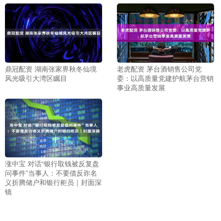
鼎冠配资 湖南张家界秋冬仙境
老虎配资 茅台酒销售公司党
风光吸引大湾区瞩目
委：以高质量党建护航茅台营销
事业高质量发展
涨中宝 对话“银行取钱被反复盘
问事件”当事人：不要借反诈名
义折腾储户和银行柜员｜封面深
镜