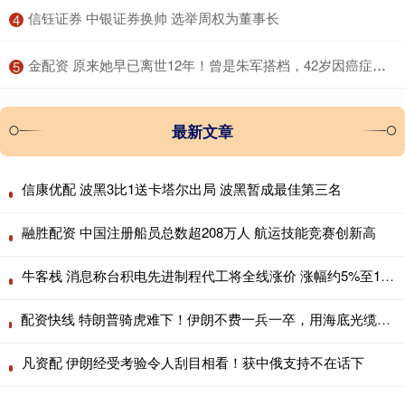
​信钰证券 中银证券换帅 选举周权为董事长
4
​金配资 原来她早已离世12年！曾是朱军搭档，42岁因癌症病故一生奉献事业
5
最新文章
信康优配 波黑3比1送卡塔尔出局 波黑暂成最佳第三名
融胜配资 中国注册船员总数超208万人 航运技能竞赛创新高
牛客栈 消息称台积电先进制程代工将全线涨价 涨幅约5%至10%
配资快线 特朗普骑虎难下！伊朗不费一兵一卒，用海底光缆逼美国让步 2026年4
凡资配 伊朗经受考验令人刮目相看！获中俄支持不在话下