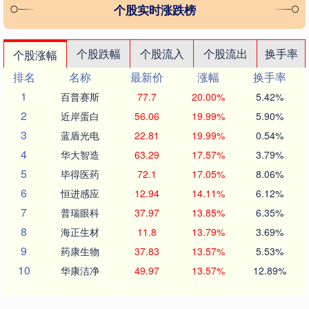
个股实时涨跌榜
个股跌幅
个股流入
个股流出
换手率
个股涨幅
排名
名称
最新价
涨幅
换手率
1
百普赛斯
77.7
20.00%
5.42%
2
近岸蛋白
56.06
19.99%
5.90%
3
蓝盾光电
22.81
19.99%
0.54%
4
华大智造
63.29
17.57%
3.79%
5
毕得医药
72.1
17.05%
8.06%
6
恒进感应
12.94
14.11%
6.12%
7
普瑞眼科
37.97
13.85%
6.35%
8
海正生材
11.8
13.79%
3.69%
9
药康生物
37.83
13.57%
5.53%
10
华康洁净
49.97
13.57%
12.89%