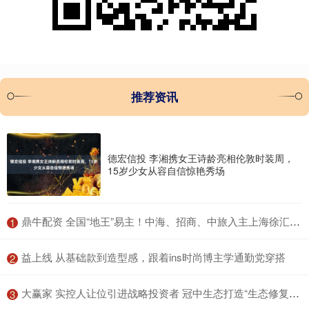
推荐资讯
德宏信投 李湘携女王诗龄亮相伦敦时装周，
15岁少女从容自信惊艳秀场
​鼎牛配资 全国“地王”易主！中海、招商、中旅入主上海徐汇滨江地块
1
​益上线 从基础款到造型感，跟着ins时尚博主学通勤党穿搭
2
​大赢家 实控人让位引进战略投资者 冠中生态打造“生态修复+财税数智化”双主业
3