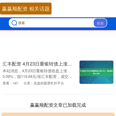
赢赢顺配资 相关话题
搜索
汇丰配资 4月23日重银转债上涨0.09%，转股溢价率16.06%
本站消息，4月23日重银转债收盘上涨
0.09%，报119.84元/张汇丰配资，成交额
9341.01万元，转股溢价率16.06%。 资料
查看：167
分类：实盘的股票杠杆平台
显示，重银转债信用级别为“....
赢赢顺配资文章已加载完成