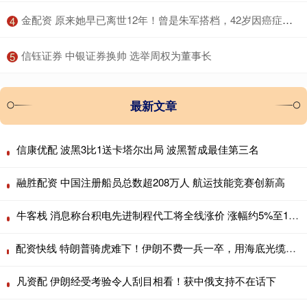
​金配资 原来她早已离世12年！曾是朱军搭档，42岁因癌症病故一生奉献事业
4
​信钰证券 中银证券换帅 选举周权为董事长
5
最新文章
信康优配 波黑3比1送卡塔尔出局 波黑暂成最佳第三名
融胜配资 中国注册船员总数超208万人 航运技能竞赛创新高
牛客栈 消息称台积电先进制程代工将全线涨价 涨幅约5%至10%
配资快线 特朗普骑虎难下！伊朗不费一兵一卒，用海底光缆逼美国让步 2026年4
凡资配 伊朗经受考验令人刮目相看！获中俄支持不在话下