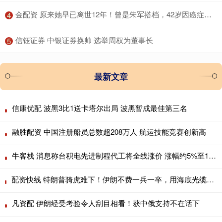
​金配资 原来她早已离世12年！曾是朱军搭档，42岁因癌症病故一生奉献事业
4
​信钰证券 中银证券换帅 选举周权为董事长
5
最新文章
信康优配 波黑3比1送卡塔尔出局 波黑暂成最佳第三名
融胜配资 中国注册船员总数超208万人 航运技能竞赛创新高
牛客栈 消息称台积电先进制程代工将全线涨价 涨幅约5%至10%
配资快线 特朗普骑虎难下！伊朗不费一兵一卒，用海底光缆逼美国让步 2026年4
凡资配 伊朗经受考验令人刮目相看！获中俄支持不在话下