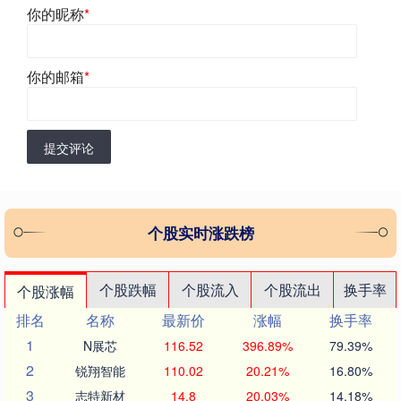
你的昵称
*
你的邮箱
*
提交评论
个股实时涨跌榜
个股跌幅
个股流入
个股流出
换手率
个股涨幅
排名
名称
最新价
涨幅
换手率
1
N展芯
116.52
396.89%
79.39%
2
锐翔智能
110.02
20.21%
16.80%
3
志特新材
14.8
20.03%
14.18%