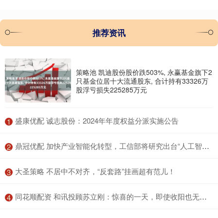
推荐资讯
策略池 凯迪股份股价跌503%, 永赢基金旗下2
只基金位居十大流通股东, 合计持有33326万
股浮亏损失225285万元
​盛康优配 诚志股份：2024年年度权益分派实施公告
1
​鼎冠优配 加快产业智能化转型，工信部将研究出台“人工智能+制造”方案
2
​大圣策略 不居中不对齐，“反套路”挂画超有范儿！
3
​同花顺配资 和讯投顾苏立刚：惊喜的一天，即使收阳也无法改变短期谨慎操作的态度
4