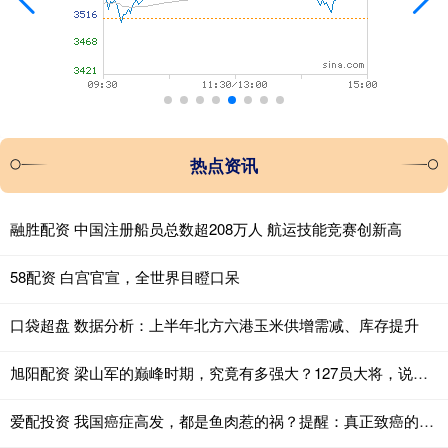
热点资讯
融胜配资 中国注册船员总数超208万人 航运技能竞赛创新高
58配资 白宫官宣，全世界目瞪口呆
口袋超盘 数据分析：上半年北方六港玉米供增需减、库存提升
旭阳配资 梁山军的巅峰时期，究竟有多强大？127员大将，说出来你别质疑_宋江_王伦_朝廷
爱配投资 我国癌症高发，都是鱼肉惹的祸？提醒：真正致癌的是这3种鱼