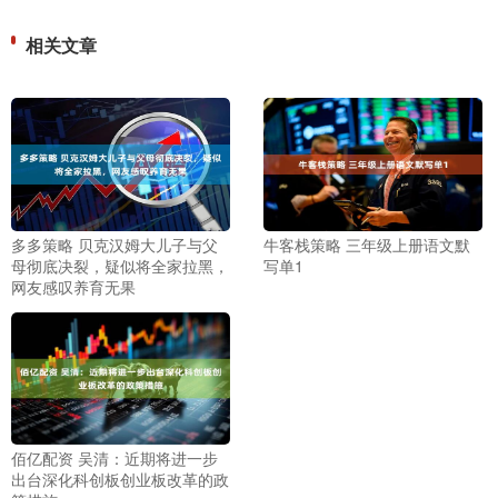
相关文章
多多策略 贝克汉姆大儿子与父
牛客栈策略 三年级上册语文默
母彻底决裂，疑似将全家拉黑，
写单1
网友感叹养育无果
佰亿配资 吴清：近期将进一步
出台深化科创板创业板改革的政