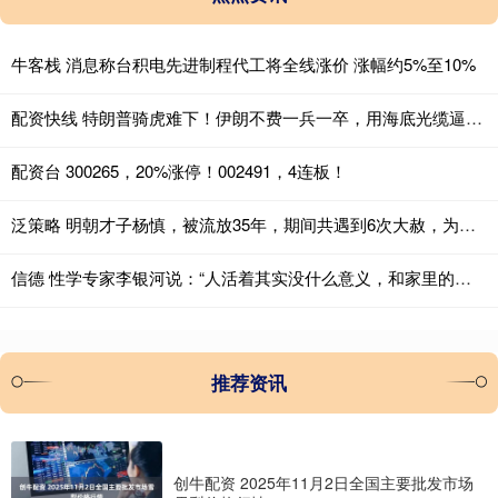
牛客栈 消息称台积电先进制程代工将全线涨价 涨幅约5%至10%
配资快线 特朗普骑虎难下！伊朗不费一兵一卒，用海底光缆逼美国让步 2026年4
配资台 300265，20%涨停！002491，4连板！
泛策略 明朝才子杨慎，被流放35年，期间共遇到6次大赦，为何唯独没他？_嘉靖_生活_杨廷和
信德 性学专家李银河说：“人活着其实没什么意义，和家里的牛羊，地上的蚂蚁，
推荐资讯
创牛配资 2025年11月2日全国主要批发市场