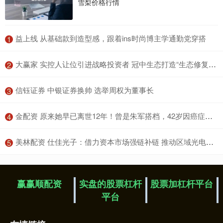
雪梨价格行情
​益上线 从基础款到造型感，跟着ins时尚博主学通勤党穿搭
1
​大赢家 实控人让位引进战略投资者 冠中生态打造“生态修复+财税数智化”双主业
2
​信钰证券 中银证券换帅 选举周权为董事长
3
​金配资 原来她早已离世12年！曾是朱军搭档，42岁因癌症病故一生奉献事业
4
​美林配资 仕佳光子：借力资本市场强链补链 推动区域光电子产业可持续发展
5
赢赢顺配资
实盘的股票杠杆
股票加杠杆平台
平台