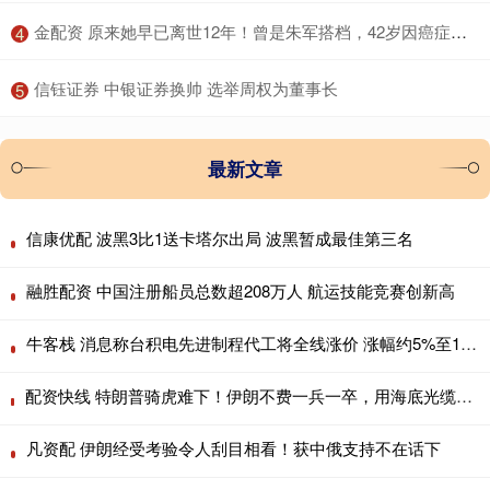
​金配资 原来她早已离世12年！曾是朱军搭档，42岁因癌症病故一生奉献事业
4
​信钰证券 中银证券换帅 选举周权为董事长
5
最新文章
信康优配 波黑3比1送卡塔尔出局 波黑暂成最佳第三名
融胜配资 中国注册船员总数超208万人 航运技能竞赛创新高
牛客栈 消息称台积电先进制程代工将全线涨价 涨幅约5%至10%
配资快线 特朗普骑虎难下！伊朗不费一兵一卒，用海底光缆逼美国让步 2026年4
凡资配 伊朗经受考验令人刮目相看！获中俄支持不在话下