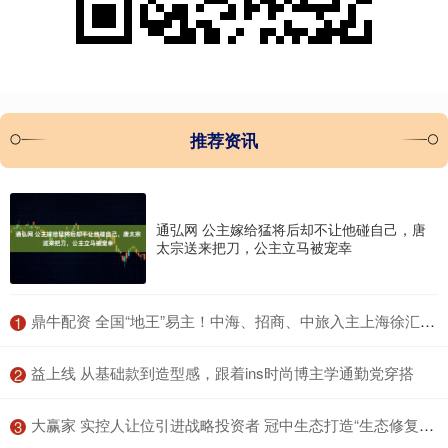
推荐资讯
通弘网 公主嫁给猛将后却不让他碰自己，唐
太宗送来把刀，公主立马被宠幸
​鼎牛配资 全国“地王”易主！中海、招商、中旅入主上海徐汇滨江地块
1
​益上线 从基础款到造型感，跟着ins时尚博主学通勤党穿搭
2
​大赢家 实控人让位引进战略投资者 冠中生态打造“生态修复+财税数智化”双主业
3