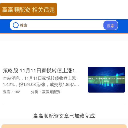
赢赢顺配资 相关话题
搜索
策略股 11月11日家悦转债上涨142%，转股溢价率2529%
本站消息，11月11日家悦转债收盘上涨
1.42%，报124.08元/张，成交额1.85亿
元，转股溢价率25.29%。 资料显示，家悦
查看：162
分类：赢赢顺配资
转债信用级别为“AA”，债券....
赢赢顺配资文章已加载完成